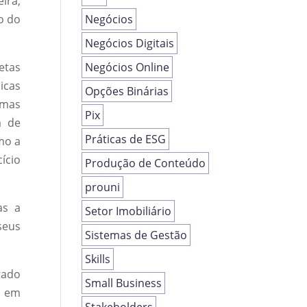
ira,
o do
Negócios
Negócios Digitais
etas
Negócios Online
icas
Opções Binárias
emas
Pix
a de
Práticas de ESG
mo a
ício
Produção de Conteúdo
prouni
as a
Setor Imobiliário
seus
Sistemas de Gestão
Skills
tado
Small Business
s em