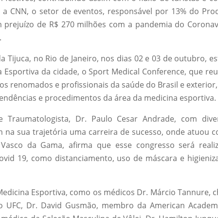
a CNN, o setor de eventos, responsável por 13% do Pro
 um prejuízo de R$ 270 milhões com a pandemia do Coronav
.
da Tijuca, no Rio de Janeiro, nos dias 02 e 03 de outubro, e
Esportiva da cidade, o Sport Medical Conference, que reu
os renomados e profissionais da saúde do Brasil e exterior,
 tendências e procedimentos da área da medicina esportiva.
 Traumatologista, Dr. Paulo Cesar Andrade, com dive
tem na sua trajetória uma carreira de sucesso, onde atuou 
. Vasco da Gama, afirma que esse congresso será reali
ovid 19, como distanciamento, uso de máscara e higieniz
edicina Esportiva, como os médicos Dr. Márcio Tannure, c
o UFC, Dr. David Gusmão, membro da American Academ