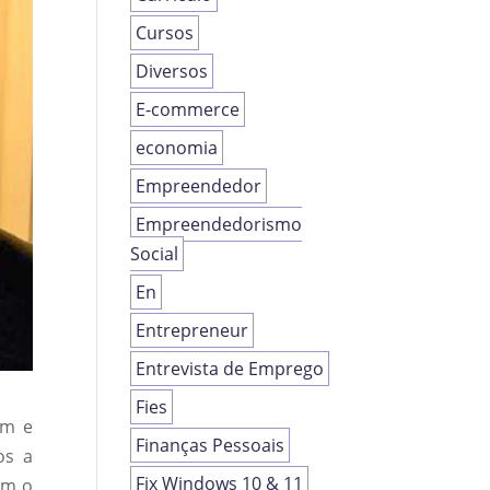
Cursos
Diversos
E-commerce
economia
Empreendedor
Empreendedorismo
Social
En
Entrepreneur
Entrevista de Emprego
Fies
am e
Finanças Pessoais
os a
Fix Windows 10 & 11
om o