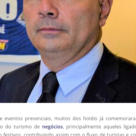
 e eventos presenciais, muitos dos hotéis já comemorar
to do turismo de
negócios
, principalmente aqueles ligad
festivos, contribuindo assim com o fluxo de turistas e c