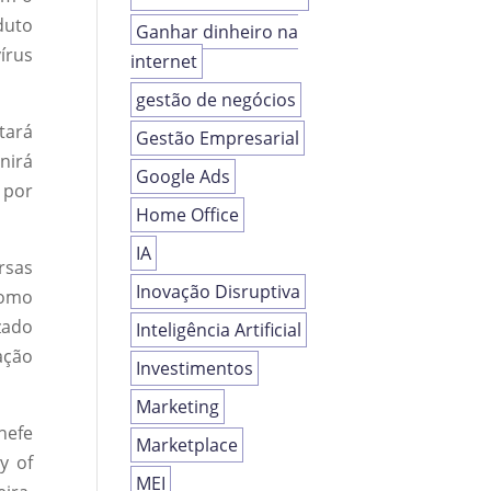
duto
Ganhar dinheiro na
írus
internet
gestão de negócios
stará
Gestão Empresarial
nirá
Google Ads
 por
Home Office
IA
rsas
Inovação Disruptiva
como
zado
Inteligência Artificial
ação
Investimentos
Marketing
hefe
Marketplace
y of
MEI