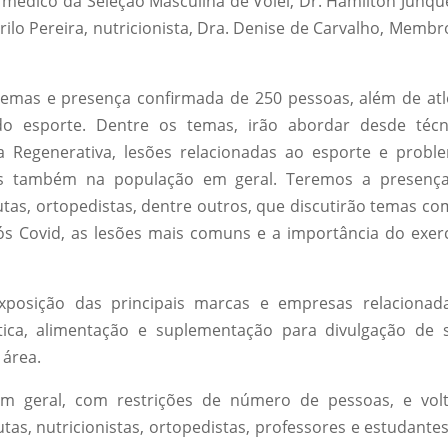
, médico da Seleção Masculina de Vôlei, Dr. Hamilton Junque
rilo Pereira, nutricionista, Dra. Denise de Carvalho, Membr
temas e presença confirmada de 250 pessoas, além de atl
o esporte. Dentre os temas, irão abordar desde técn
a Regenerativa, lesões relacionadas ao esporte e probl
as também na população em geral. Teremos a presenç
peutas, ortopedistas, dentre outros, que discutirão temas co
pós Covid, as lesões mais comuns e a importância do exerc
xposição das principais marcas e empresas relacionad
utica, alimentação e suplementação para divulgação de 
 área.
m geral, com restrições de número de pessoas, e vol
tas, nutricionistas, ortopedistas, professores e estudante