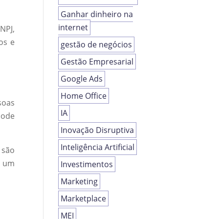
Ganhar dinheiro na
internet
NPJ,
os e
gestão de negócios
Gestão Empresarial
Google Ads
Home Office
soas
IA
pode
Inovação Disruptiva
Inteligência Artificial
 são
e um
Investimentos
Marketing
Marketplace
MEI