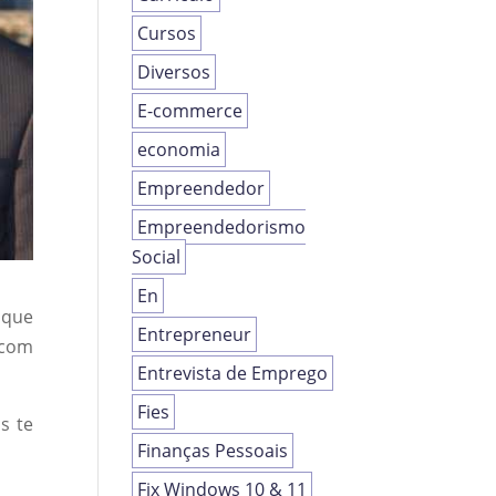
Cursos
Diversos
E-commerce
economia
Empreendedor
Empreendedorismo
Social
En
 que
Entrepreneur
 com
Entrevista de Emprego
Fies
s te
Finanças Pessoais
Fix Windows 10 & 11